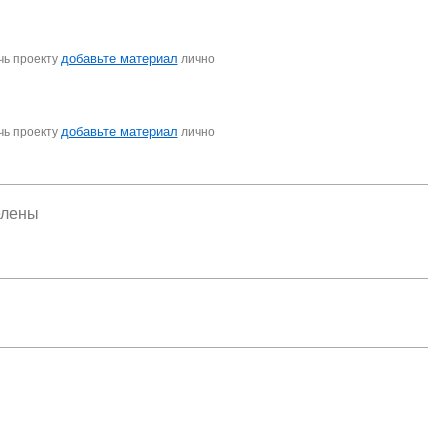
добавьте материал
чь проекту
лично
добавьте материал
чь проекту
лично
елены