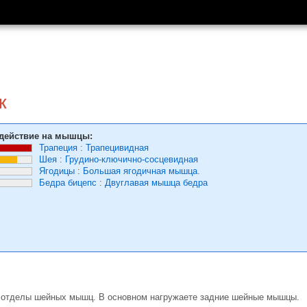
к
действие на мышцы:
Трапеция
:
Трапецивидная
Шея
:
Грудино-ключично-сосцевидная
Ягодицы
:
Большая ягодичная мышца.
Бедра бицепс
:
Двуглавая мышца бедра
е отделы шейных мышц. В основном нагружаете задние шейные мышцы.