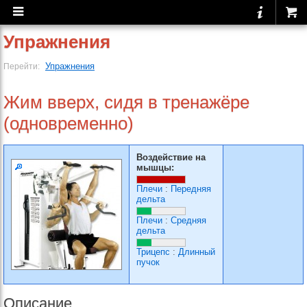
Упражнения
Упражнения
Перейти:
Жим вверх, сидя в тренажёре
(одновременно)
Воздействие на
мышцы:
Плечи
:
Передняя
дельта
Плечи
:
Средняя
дельта
Трицепс
:
Длинный
пучок
Описание