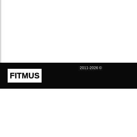
2011-2026 ©
FITMUS
Полезно
Контакты
Пользовательское соглашение
Политика конфиденциальности
Техническая поддержка
Публичная оферта
Предложения и жалобы
support@fitmus.com