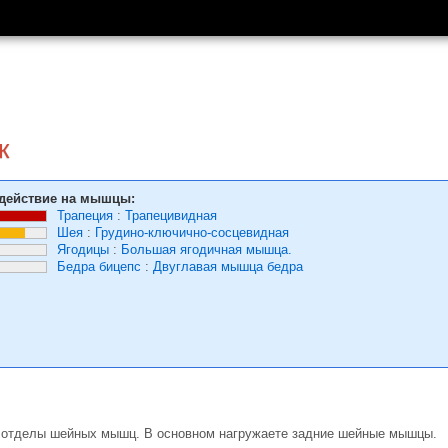
к
действие на мышцы:
Трапеция
:
Трапецивидная
Шея
:
Грудино-ключично-сосцевидная
Ягодицы
:
Большая ягодичная мышца.
Бедра бицепс
:
Двуглавая мышца бедра
е отделы шейных мышц. В основном нагружаете задние шейные мышцы.