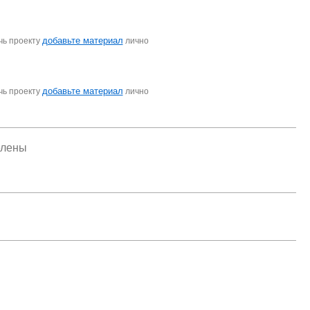
добавьте материал
чь проекту
лично
добавьте материал
чь проекту
лично
елены