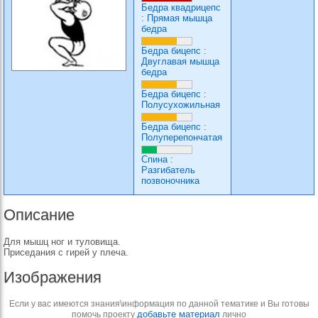
Бедра квадрицепс
:
Прямая мышца
бедра
Бедра бицепс
:
Двуглавая мышца
бедра
Бедра бицепс
:
Полусухожильная
Бедра бицепс
:
Полуперепончатая
Спина
:
Разгибатель
позвоночника
Описание
Для мышц ног и туловища.
Приседания с гирей у плеча.
Изображения
Если у вас имеются знания\информация по данной тематике и Вы готовы
добавьте материал
помочь проекту
лично