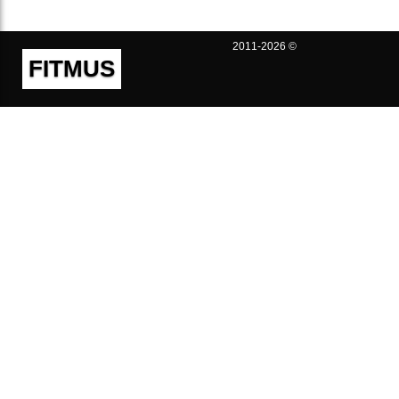
2011-2026 ©
FITMUS
Полезно
Контакты
Пользовательское соглашение
Политика конфиденциальности
Техническая поддержка
Публичная оферта
Предложения и жалобы
support@fitmus.com
Проект
Инструкции
Для разработчиков
FAQ (Вопросы и Ответы)