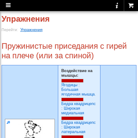
Упражнения
Упражнения
Перейти:
Пружинистые приседания с гирей
на плече (или за спиной)
Воздействие на
мышцы:
Ягодицы
:
Большая
ягодичная мышца.
Бедра квадрицепс
:
Широкая
медиальная
Бедра квадрицепс
:
Широкая
латеральная