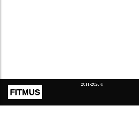
2011-2026 ©
FITMUS
Полезно
Контакты
Пользовательское соглашение
Политика конфиденциальности
Техническая поддержка
Публичная оферта
Предложения и жалобы
support@fitmus.com