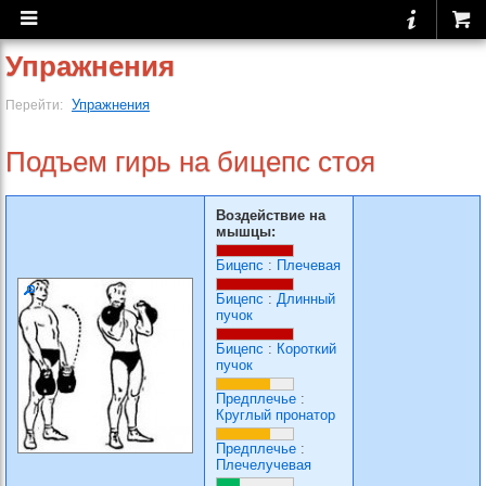
Упражнения
Упражнения
Перейти:
Подъем гирь на бицепс стоя
Воздействие на
мышцы:
Бицепс
:
Плечевая
Бицепс
:
Длинный
пучок
Бицепс
:
Короткий
пучок
Предплечье
:
Круглый пронатор
Предплечье
:
Плечелучевая