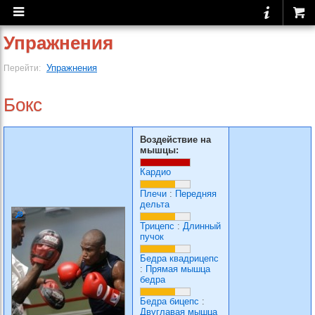
Упражнения
Упражнения
Перейти:
Бокс
Воздействие на
мышцы:
Кардио
Плечи
:
Передняя
дельта
Трицепс
:
Длинный
пучок
Бедра квадрицепс
:
Прямая мышца
бедра
Бедра бицепс
:
Двуглавая мышца