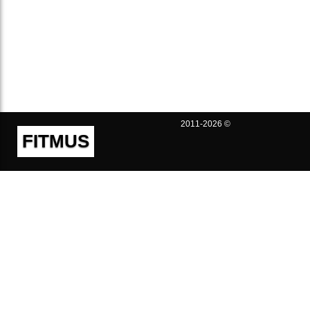
2011-2026 ©
FITMUS
Полезно
Контакты
Пользовательское соглашение
Политика конфиденциальности
Техническая поддержка
Публичная оферта
Предложения и жалобы
support@fitmus.com
Проект