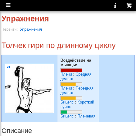
Упражнения
Упражнения
Перейти:
Толчек гири по длинному циклу
Воздействие на
мышцы:
Плечи
:
Средняя
дельта
Плечи
:
Передняя
дельта
Бицепс
:
Короткий
пучок
Бицепс
:
Плечевая
Описание