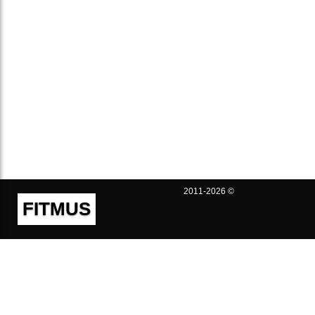
2011-2026 ©
FITMUS
Полезно
Контакты
Пользовательское соглашение
Политика конфиденциальности
Техническая поддержка
Публичная оферта
Предложения и жалобы
support@fitmus.com