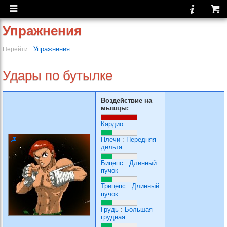
Упражнения
Упражнения
Перейти:
Удары по бутылке
Воздействие на
мышцы:
Кардио
Плечи
:
Передняя
дельта
Бицепс
:
Длинный
пучок
Трицепс
:
Длинный
пучок
Грудь
:
Большая
грудная