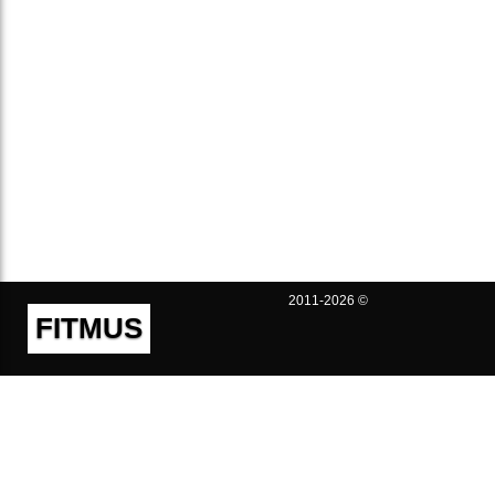
2011-2026 ©
FITMUS
Полезно
Контакты
Пользовательское соглашение
Политика конфиденциальности
Техническая поддержка
Публичная оферта
Предложения и жалобы
support@fitmus.com