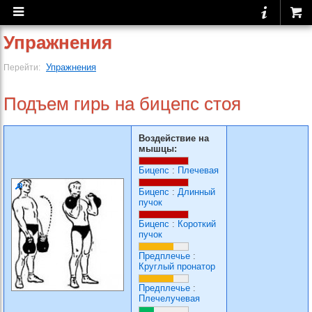
Упражнения
Упражнения
Перейти:
Подъем гирь на бицепс стоя
Воздействие на
мышцы:
Бицепс
:
Плечевая
Бицепс
:
Длинный
пучок
Бицепс
:
Короткий
пучок
Предплечье
:
Круглый пронатор
Предплечье
:
Плечелучевая