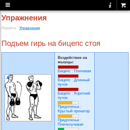
Упражнения
Упражнения
Перейти:
Подъем гирь на бицепс стоя
Воздействие на
мышцы:
Бицепс
:
Плечевая
Бицепс
:
Длинный
пучок
Бицепс
:
Короткий
пучок
Предплечье
:
Круглый пронатор
Предплечье
:
Плечелучевая