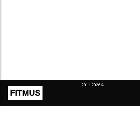
2011-2026 ©
FITMUS
Полезно
Контакты
Пользовательское соглашение
Политика конфиденциальности
Техническая поддержка
Публичная оферта
Предложения и жалобы
support@fitmus.com