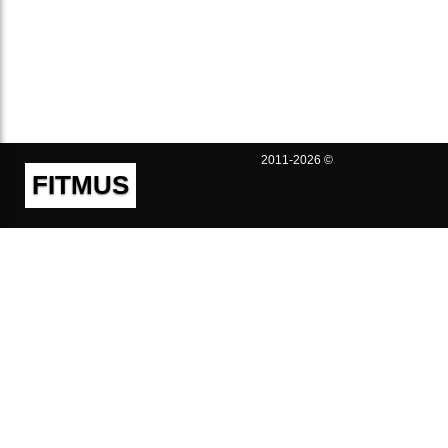
2011-2026 ©
FITMUS
Полезно
Контакты
Пользовательское соглашение
Политика конфиденциальности
Техническая поддержка
Публичная оферта
Предложения и жалобы
support@fitmus.com
Проект
Инструкции