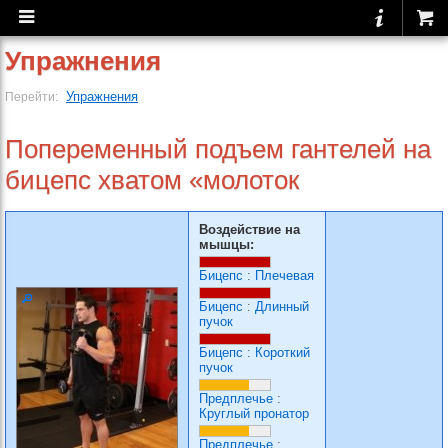
Упражнения
Упражнения
Перейти:
Попеременный подъем гантелей на
бицепс хватом «молоток
Воздействие на
мышцы:
Бицепс
:
Плечевая
Бицепс
:
Длинный
пучок
Бицепс
:
Короткий
пучок
Предплечье
:
Круглый пронатор
Предплечье
: