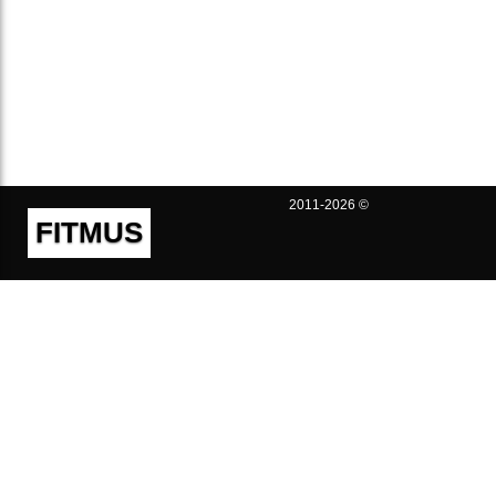
2011-2026 ©
FITMUS
Полезно
Контакты
Пользовательское соглашение
Политика конфиденциальности
Техническая поддержка
Публичная оферта
Предложения и жалобы
support@fitmus.com
Проект