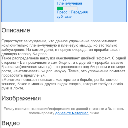
Плечелучевая
Пресс
:
Передняя
зубчатая
Описание
Существует заблуждение, что данное упражнение прорабатывает
исключительно плече–лучевую и плечевую мышцу, но это только
заблуждение. На самом деле, в первую очередь, он прорабатывает
длинную головку бицепса.
Такое распределение нагрузки обеспечивает двойной эффект. С одной
стороны – Вы прокачиваете сам бицепс, а с другой – прорабатываете
брахиалис(плечевая мышца) – он расположен под бицепсом и по мере
роста, «выталкивает» бицепс наружу. Также, это упражнение помогает
проработать предплечья.
«Молоток» помогает повысить мастерство в борьбе, регби, хоккее,
теннисе, боксе и многих других видах спорта, которые требуют сгиба
руки в локте.
Изображения
Если у вас имеются знания\информация по данной тематике и Вы готовы
добавьте материал
помочь проекту
лично
Видео