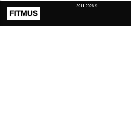
2011-2026 ©
FITMUS
Полезно
Контакты
Пользовательское соглашение
Политика конфиденциальности
Техническая поддержка
Публичная оферта
Предложения и жалобы
support@fitmus.com
Проект
Инструкции
Для разработчиков
FAQ (Вопросы и Ответы)