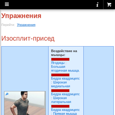
Упражнения
Упражнения
Перейти:
Изосплит-присед
Воздействие на
мышцы:
Ягодицы
:
Большая
ягодичная мышца.
Бедра квадрицепс
:
Широкая
медиальная
Бедра квадрицепс
:
Широкая
латеральная
Бедра квадрицепс
:
Прямая мышца