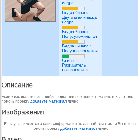
бедра
Бедра бицепс
:
Двуглавая мышца
бедра
Бедра бицепс
:
Полусухожильная
Бедра бицепс
:
Полуперепончатая
Спина
:
Разгибатель
позвоночника
Описание
Если у вас имеются знания\информация по данной тематике и Вы готовы
добавьте материал
помочь проекту
лично
Изображения
Если у вас имеются знания\информация по данной тематике и Вы готовы
добавьте материал
помочь проекту
лично
Видео