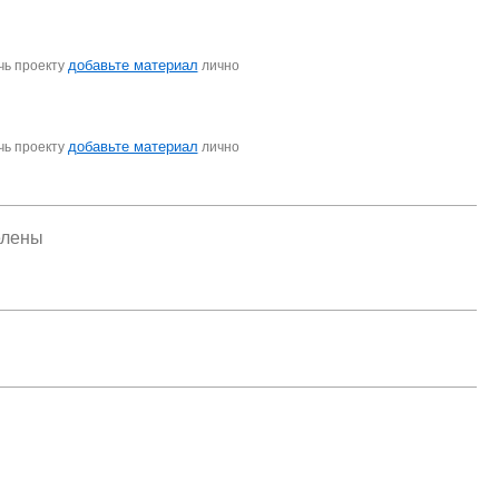
добавьте материал
чь проекту
лично
добавьте материал
чь проекту
лично
елены