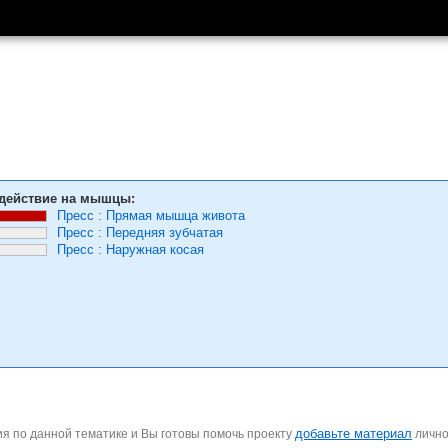
действие на мышцы:
Пресс
:
Прямая мышца живота
Пресс
:
Передняя зубчатая
Пресс
:
Наружная косая
добавьте материал
я по данной тематике и Вы готовы помочь проекту
личн