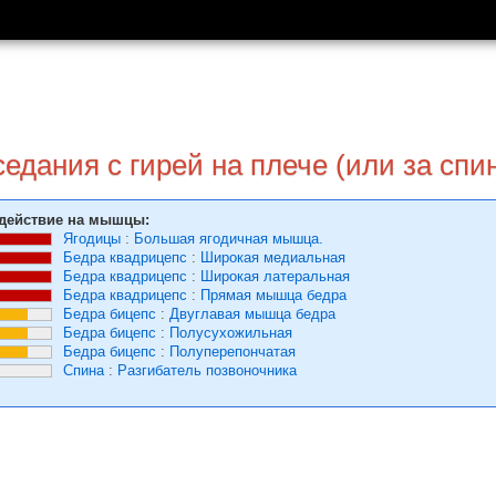
дания с гирей на плече (или за спи
действие на мышцы:
Ягодицы
:
Большая ягодичная мышца.
Бедра квадрицепс
:
Широкая медиальная
Бедра квадрицепс
:
Широкая латеральная
Бедра квадрицепс
:
Прямая мышца бедра
Бедра бицепс
:
Двуглавая мышца бедра
Бедра бицепс
:
Полусухожильная
Бедра бицепс
:
Полуперепончатая
Спина
:
Разгибатель позвоночника