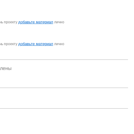
добавьте материал
чь проекту
лично
добавьте материал
чь проекту
лично
елены