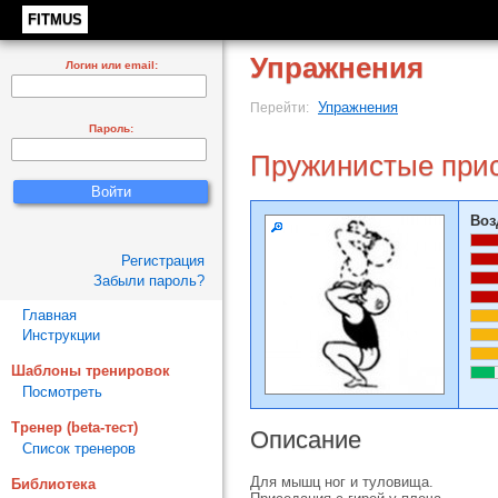
FITMUS
Упражнения
Логин или email:
Упражнения
Перейти:
Пароль:
Пружинистые присе
Воз
Регистрация
Забыли пароль?
Главная
Инструкции
Шаблоны тренировок
Посмотреть
Тренер (beta-тест)
Описание
Список тренеров
Для мышц ног и туловища.
Библиотека