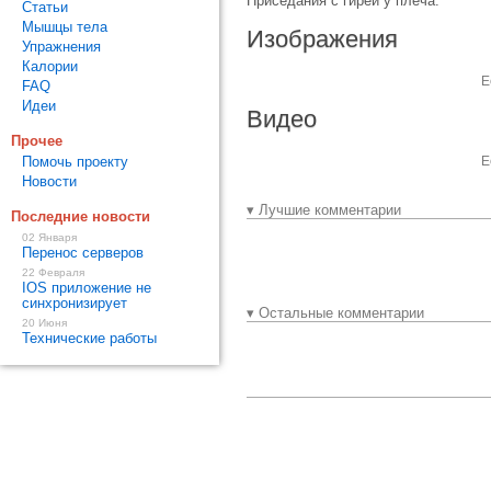
Приседания с гирей у плеча.
Статьи
Мышцы тела
Изображения
Упражнения
Калории
Е
FAQ
Идеи
Видео
Прочее
Помочь проекту
Е
Новости
▾ Лучшие комментарии
Последние новости
02 Января
Перенос серверов
22 Февраля
IOS приложение не
синхронизирует
▾ Остальные комментарии
20 Июня
Технические работы