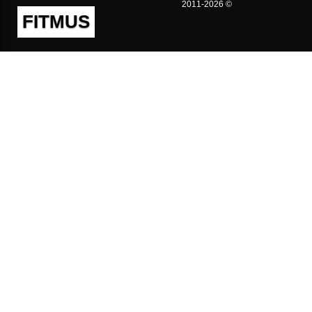
2011-2026 ©
FITMUS
Полезно
Контакты
Пользовательское соглашение
Политика конфиденциальности
Техническая поддержка
Публичная оферта
Предложения и жалобы
support@fitmus.com
Проект
Инструкции
Для разработчиков
FAQ (Вопросы и Ответы)