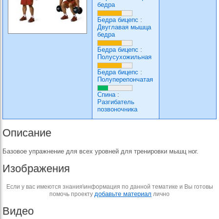
бедра
Бедра бицепс
:
Двуглавая мышца
бедра
Бедра бицепс
:
Полусухожильная
Бедра бицепс
:
Полуперепончатая
Спина
:
Разгибатель
позвоночника
Описание
Базовое упражнение для всех уровней для тренировки мышц ног.
Изображения
Если у вас имеются знания\информация по данной тематике и Вы готовы
добавьте материал
помочь проекту
лично
Видео