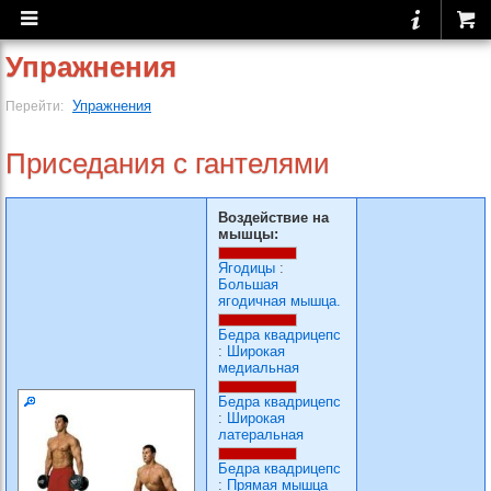
Упражнения
Упражнения
Перейти:
Приседания с гантелями
Воздействие на
мышцы:
Ягодицы
:
Большая
ягодичная мышца.
Бедра квадрицепс
:
Широкая
медиальная
Бедра квадрицепс
:
Широкая
латеральная
Бедра квадрицепс
:
Прямая мышца