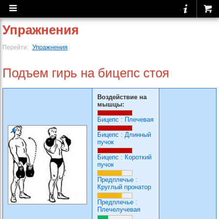
Упражнения
Упражнения
Перейти:
Подъем гирь на бицепс стоя
Воздействие на
мышцы:
Бицепс
:
Плечевая
Бицепс
:
Длинный
пучок
Бицепс
:
Короткий
пучок
Предплечье
:
Круглый пронатор
Предплечье
:
Плечелучевая