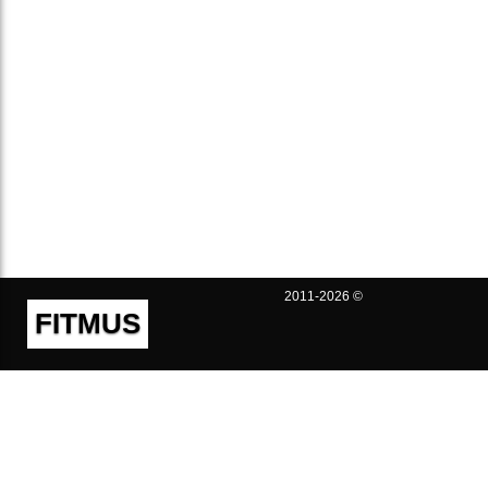
2011-2026 ©
FITMUS
Полезно
Контакты
Пользовательское соглашение
Политика конфиденциальности
Техническая поддержка
Публичная оферта
Предложения и жалобы
support@fitmus.com