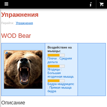
Упражнения
Упражнения
Перейти:
WOD Bear
Воздействие на
мышцы:
Плечи
:
Средняя
дельта
Ягодицы
:
Большая
ягодичная мышца.
Бедра квадрицепс
:
Прямая мышца
бедра
Описание