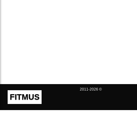
2011-2026 ©
FITMUS
Полезно
Контакты
Пользовательское соглашение
Политика конфиденциальности
Техническая поддержка
Публичная оферта
Предложения и жалобы