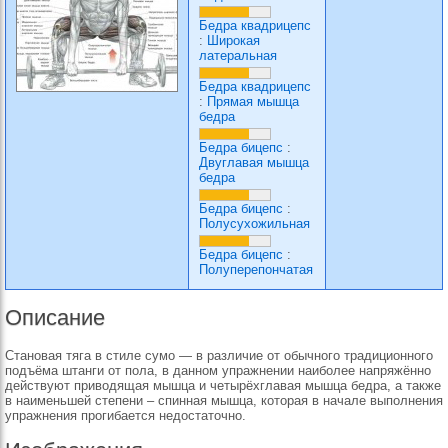
Бедра квадрицепс
:
Широкая
латеральная
Бедра квадрицепс
:
Прямая мышца
бедра
Бедра бицепс
:
Двуглавая мышца
бедра
Бедра бицепс
:
Полусухожильная
Бедра бицепс
:
Полуперепончатая
Описание
Становая тяга в стиле сумо — в различие от обычного традиционного
подъёма штанги от пола, в данном упражнении наиболее напряжённо
действуют приводящая мышца и четырёхглавая мышца бедра, а также
в наименьшей степени – спинная мышца, которая в начале выполнения
упражнения прогибается недостаточно.