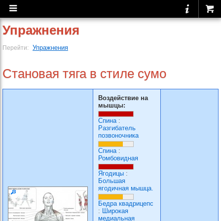
Упражнения
Упражнения
Перейти:
Становая тяга в стиле сумо
Воздействие на
мышцы:
Спина
:
Разгибатель
позвоночника
Спина
:
Ромбовидная
Ягодицы
:
Большая
ягодичная мышца.
Бедра квадрицепс
:
Широкая
медиальная