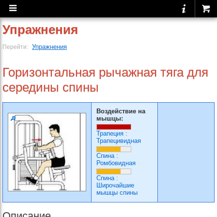
Упражнения
Упражнения
Перейти:
Горизонтальная рычажная тяга для
середины спины
Воздействие на
мышцы:
Трапеция
:
Трапецивидная
Спина
:
Ромбовидная
Спина
:
Широчайшие
мышцы спины
Описание