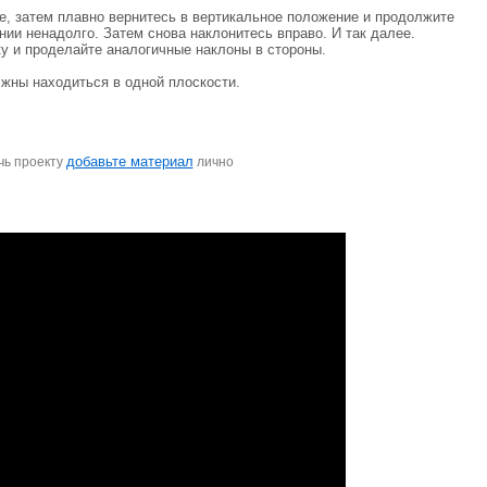
е, затем плавно вернитесь в вертикальное положение и продолжите
нии ненадолго. Затем снова наклонитесь вправо. И так далее.
ку и проделайте аналогичные наклоны в стороны.
лжны находиться в одной плоскости.
добавьте материал
чь проекту
лично