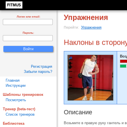
FITMUS
Упражнения
Логин или email:
Упражнения
Перейти:
Пароль:
Наклоны в сторону
Воз
Регистрация
Забыли пароль?
Главная
Инструкции
Шаблоны тренировок
Посмотреть
Тренер (beta-тест)
Описание
Список тренеров
Возьмите в правую руку гантель и в
Библиотека