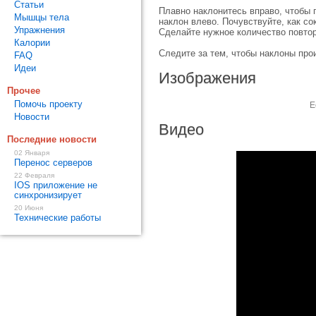
Статьи
Плавно наклонитесь вправо, чтобы 
Мышцы тела
наклон влево. Почувствуйте, как с
Упражнения
Сделайте нужное количество повтор
Калории
Следите за тем, чтобы наклоны про
FAQ
Идеи
Изображения
Прочее
Помочь проекту
Е
Новости
Видео
Последние новости
02 Января
Перенос серверов
22 Февраля
IOS приложение не
синхронизирует
20 Июня
Технические работы