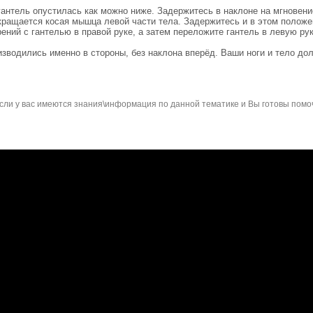
гантель опустилась как можно ниже. Задержитесь в наклоне на мгновени
окращается косая мышца левой части тела. Задержитесь и в этом положе
ений с гантелью в правой руке, а затем переложите гантель в левую ру
изводились именно в стороны, без наклона вперёд. Ваши ноги и тело до
сли у вас имеются знания\информация по данной тематике и Вы готовы помо