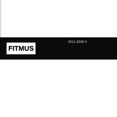
2011-2026 ©
FITMUS
Полезно
Контакты
Пользовательское соглашение
Политика конфиденциальности
Техническая поддержка
Публичная оферта
Предложения и жалобы
support@fitmus.com
Проект
Инструкции