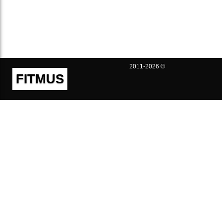
2011-2026 ©
FITMUS
Полезно
Контакты
Пользовательское соглашение
Политика конфиденциальности
Техническая поддержка
Публичная оферта
Предложения и жалобы
support@fitmus.com
Проект
Инструкции
Для разработчиков
FAQ (Вопросы и Ответы)