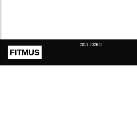
2011-2026 ©
FITMUS
Полезно
Контакты
Пользовательское соглашение
Политика конфиденциальности
Техническая поддержка
Публичная оферта
Предложения и жалобы
support@fitmus.com
Проект
Инструкции
Для разработчиков