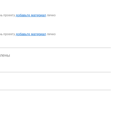
добавьте материал
чь проекту
лично
добавьте материал
чь проекту
лично
елены