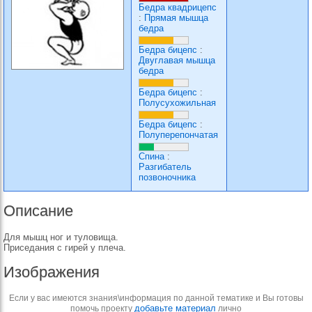
Бедра квадрицепс
:
Прямая мышца
бедра
Бедра бицепс
:
Двуглавая мышца
бедра
Бедра бицепс
:
Полусухожильная
Бедра бицепс
:
Полуперепончатая
Спина
:
Разгибатель
позвоночника
Описание
Для мышц ног и туловища.
Приседания с гирей у плеча.
Изображения
Если у вас имеются знания\информация по данной тематике и Вы готовы
добавьте материал
помочь проекту
лично