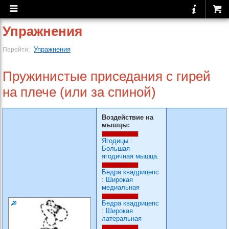
Упражнения
Упражнения
Перейти:
Пружинистые приседания с гирей
на плече (или за спиной)
Воздействие на
мышцы:
Ягодицы
:
Большая
ягодичная мышца.
Бедра квадрицепс
:
Широкая
медиальная
Бедра квадрицепс
:
Широкая
латеральная