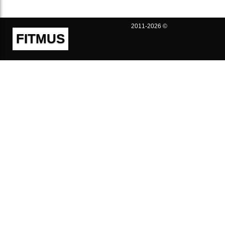
2011-2026 ©
FITMUS
Полезно
Контакты
Пользовательское соглашение
Политика конфиденциальности
Техническая поддержка
Публичная оферта
Предложения и жалобы
support@fitmus.com
Проект
Инструкции
Для разработчиков
FAQ (Вопросы и Ответы)