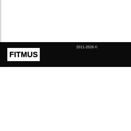
2011-2026 ©
FITMUS
Полезно
Контакты
Пользовательское соглашение
Политика конфиденциальности
Техническая поддержка
Публичная оферта
Предложения и жалобы
support@fitmus.com
Проект
Инструкции