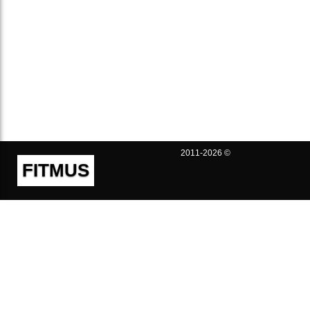
2011-2026 ©
FITMUS
Полезно
Контакты
Пользовательское соглашение
Политика конфиденциальности
Техническая поддержка
Публичная оферта
Предложения и жалобы
support@fitmus.com