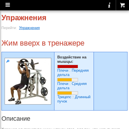
Упражнения
Упражнения
Перейти:
Жим вверх в тренажере
Воздействие на
мышцы:
Плечи
:
Передняя
дельта
Плечи
:
Средняя
дельта
Трицепс
:
Длинный
пучок
Описание