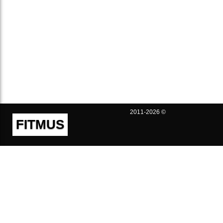
2011-2026 ©
FITMUS
Полезно
Контакты
Пользовательское соглашение
Политика конфиденциальности
Техническая поддержка
Публичная оферта
Предложения и жалобы
support@fitmus.com