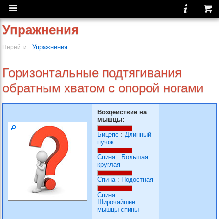
Упражнения
Упражнения
Перейти:
Горизонтальные подтягивания
обратным хватом с опорой ногами
Воздействие на
мышцы:
Бицепс
:
Длинный
пучок
Спина
:
Большая
круглая
Спина
:
Подостная
Спина
:
Широчайшие
мышцы спины