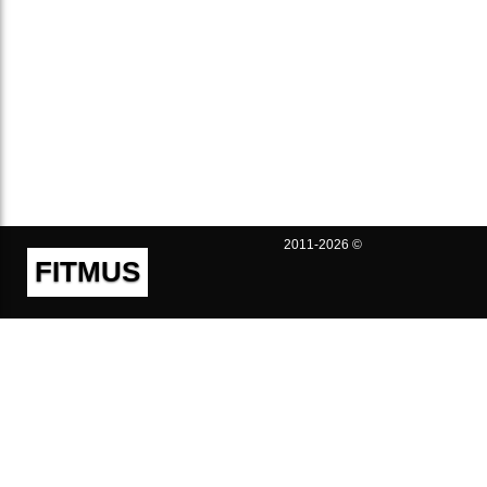
2011-2026 ©
FITMUS
Полезно
Контакты
Пользовательское соглашение
Политика конфиденциальности
Техническая поддержка
Публичная оферта
Предложения и жалобы
support@fitmus.com