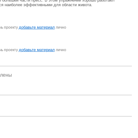
по большей части пресс. В этом упражнении хорошо работают
ся наиболее эффективными для области живота.
добавьте материал
чь проекту
лично
добавьте материал
чь проекту
лично
елены