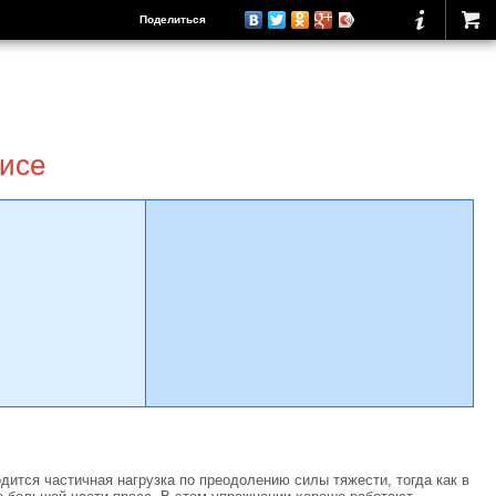
Поделиться
висе
дится частичная нагрузка по преодолению силы тяжести, тогда как в