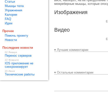
висе, наоборот, на ее преодоление
Статьи
межреберные мышцы, которые опоср
Мышцы тела
Упражнения
Изображения
Калории
FAQ
Е
Идеи
Видео
Прочее
Помочь проекту
Е
Новости
Последние новости
▾ Лучшие комментарии
02 Января
Перенос серверов
22 Февраля
IOS приложение не
синхронизирует
20 Июня
▾ Остальные комментарии
Технические работы