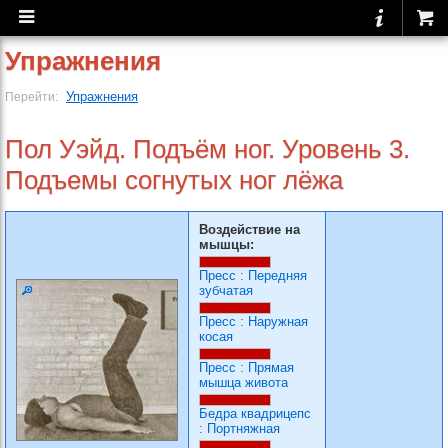
Упражнения
Упражнения
Перейти:
Пол Уэйд. Подъём ног. Уровень 3.
Подъемы согнутых ног лёжа
Воздействие на
мышцы:
Пресс
:
Передняя
зубчатая
Пресс
:
Наружная
косая
Пресс
:
Прямая
мышца живота
Бедра квадрицепс
:
Портняжная