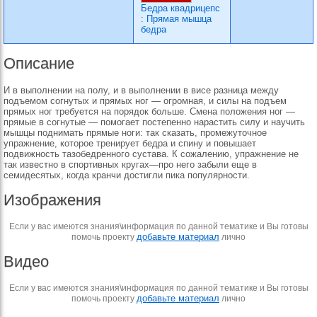
Бедра квадрицепс
:
Прямая мышца
бедра
Описание
И в выполнении на полу, и в выполнении в висе разница между
подъемом согнутых и прямых ног — огромная, и силы на подъем
прямых ног требуется на порядок больше. Смена положения ног —
прямые в согнутые — помогает постепенно нарастить силу и научить
мышцы поднимать прямые ноги: так сказать, промежуточное
упражнение, которое тренирует бедра и спину и повышает
подвижность тазобедренного сустава. К сожалению, упражнение не
так известно в спортивных кругах—про него забыли еще в
семидесятых, когда кранчи достигли пика популярности.
Изображения
Если у вас имеются знания\информация по данной тематике и Вы готовы
добавьте материал
помочь проекту
лично
Видео
Если у вас имеются знания\информация по данной тематике и Вы готовы
добавьте материал
помочь проекту
лично