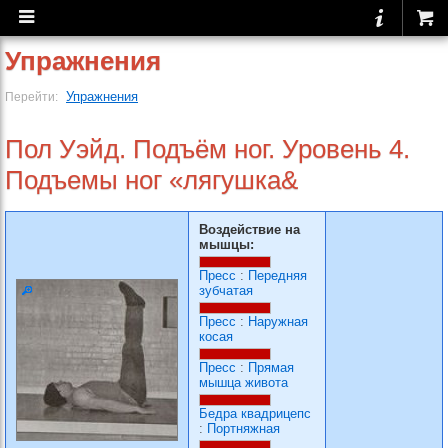
Упражнения
Упражнения
Перейти:
Пол Уэйд. Подъём ног. Уровень 4.
Подъемы ног «лягушка&
Воздействие на
мышцы:
Пресс
:
Передняя
зубчатая
Пресс
:
Наружная
косая
Пресс
:
Прямая
мышца живота
Бедра квадрицепс
:
Портняжная