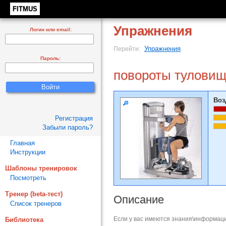
FITMUS
Упражнения
Логин или email:
Упражнения
Перейти:
Пароль:
повороты туловищ
Воз
Регистрация
Забыли пароль?
Главная
Инструкции
Шаблоны тренировок
Посмотреть
Тренер (beta-тест)
Описание
Список тренеров
Если у вас имеются знания\информаци
Библиотека