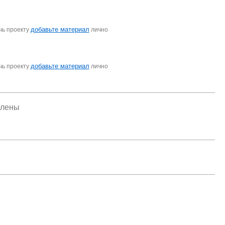
добавьте материал
чь проекту
лично
добавьте материал
чь проекту
лично
елены