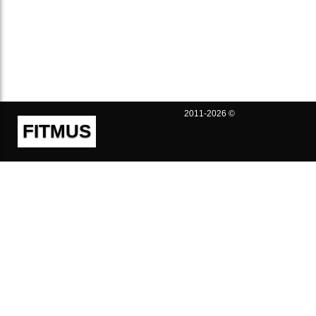
2011-2026 ©
FITMUS
Полезно
Контакты
Пользовательское соглашение
Политика конфиденциальности
Техническая поддержка
Публичная оферта
Предложения и жалобы
support@fitmus.com
Проект
Инструкции