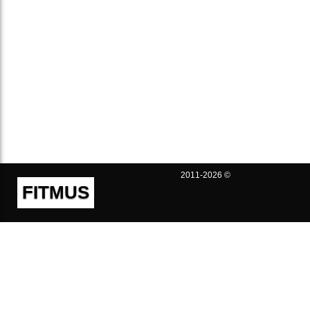
2011-2026 ©
FITMUS
Полезно
Контакты
Пользовательское соглашение
Политика конфиденциальности
Техническая поддержка
Публичная оферта
Предложения и жалобы
support@fitmus.com