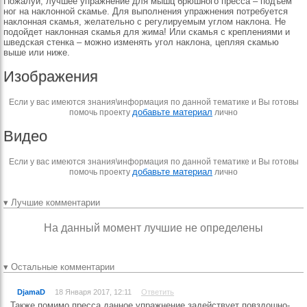
Пожалуй, лучшее упражнение для мышц брюшного пресса – подъем
ног на наклонной скамье. Для выполнения упражнения потребуется
наклонная скамья, желательно с регулируемым углом наклона. Не
подойдет наклонная скамья для жима! Или скамья с креплениями и
шведская стенка – можно изменять угол наклона, цепляя скамью
выше или ниже.
Изображения
Если у вас имеются знания\информация по данной тематике и Вы готовы
добавьте материал
помочь проекту
лично
Видео
Если у вас имеются знания\информация по данной тематике и Вы готовы
добавьте материал
помочь проекту
лично
▾ Лучшие комментарии
На данный момент лучшие не определены
▾ Остальные комментарии
DjamaD
18 Января 2017, 12:11
Ответить
Также помимо пресса данное упражнение задействует повздошно-