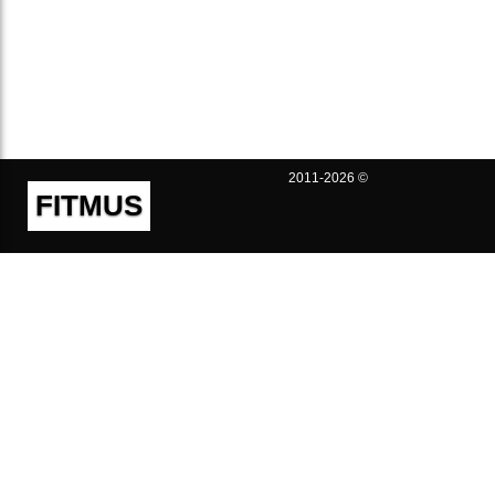
2011-2026 ©
FITMUS
Полезно
Контакты
Пользовательское соглашение
Политика конфиденциальности
Техническая поддержка
Публичная оферта
Предложения и жалобы
support@fitmus.com
Проект
Инструкции