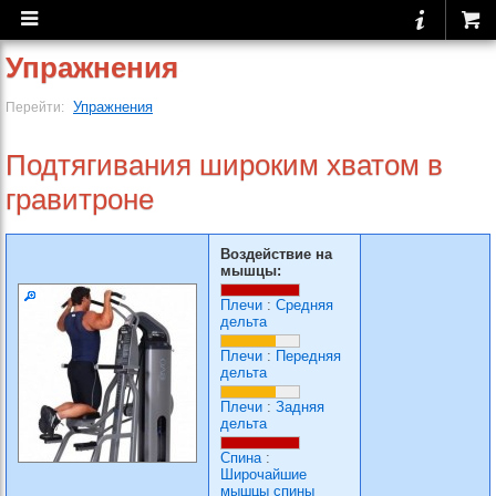
Упражнения
Упражнения
Перейти:
Подтягивания широким хватом в
гравитроне
Воздействие на
мышцы:
Плечи
:
Средняя
дельта
Плечи
:
Передняя
дельта
Плечи
:
Задняя
дельта
Спина
:
Широчайшие
мышцы спины