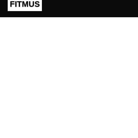
FITMUS
Полезно
Контакты
Пользовательское соглашение
Политика конфиденциальности
Техническая поддержка
Публичная оферта
Предложения и жалобы
support@fitmus.com
Проект
Инструкции
Для разработчиков
FAQ (Вопросы и Ответы)