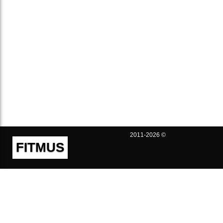
2011-2026 ©
FITMUS
Полезно
Контакты
Пользовательское соглашение
Политика конфиденциальности
Техническая поддержка
Публичная оферта
Предложения и жалобы
support@fitmus.com