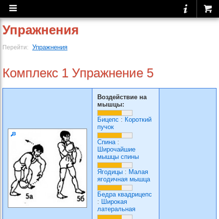
Упражнения
Упражнения
Перейти:
Комплекс 1 Упражнение 5
Воздействие на
мышцы:
Бицепс
:
Короткий
пучок
Спина
:
Широчайшие
мышцы спины
Ягодицы
:
Малая
ягодичная мышца
Бедра квадрицепс
:
Широкая
латеральная