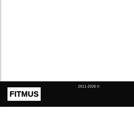
2011-2026 ©
FITMUS
Полезно
Контакты
Пользовательское соглашение
Политика конфиденциальности
Техническая поддержка
Публичная оферта
Предложения и жалобы