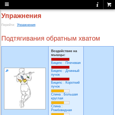
Упражнения
Упражнения
Перейти:
Подтягивания обратным хватом
Воздействие на
мышцы:
Бицепс
:
Плечевая
Бицепс
:
Длинный
пучок
Бицепс
:
Короткий
пучок
Спина
:
Большая
круглая
Спина
:
Ромбовидная