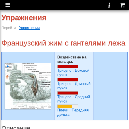
Упражнения
Упражнения
Перейти:
Французский жим с гантелями лежа
Воздействие на
мышцы:
Трицепс
:
Боковой
пучок
Трицепс
:
Длинный
пучок
Трицепс
:
Средний
пучок
Плечи
:
Передняя
дельта
Описание