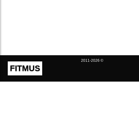
2011-2026 ©
FITMUS
Полезно
Контакты
Пользовательское соглашение
Политика конфиденциальности
Техническая поддержка
Публичная оферта
Предложения и жалобы
support@fitmus.com
Проект