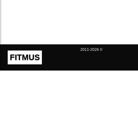
2011-2026 ©
FITMUS
Полезно
Контакты
Пользовательское соглашение
Политика конфиденциальности
Техническая поддержка
Публичная оферта
Предложения и жалобы
support@fitmus.com
Проект
Инструкции