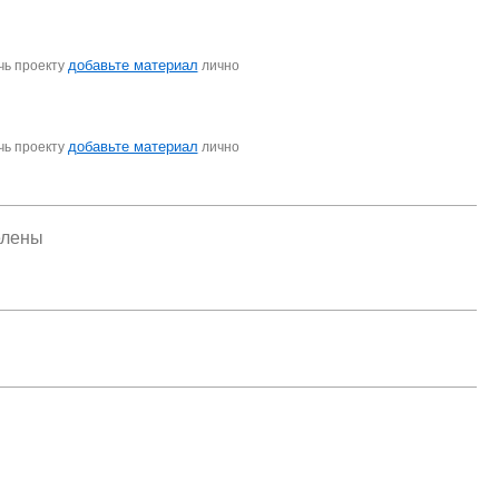
добавьте материал
чь проекту
лично
добавьте материал
чь проекту
лично
елены