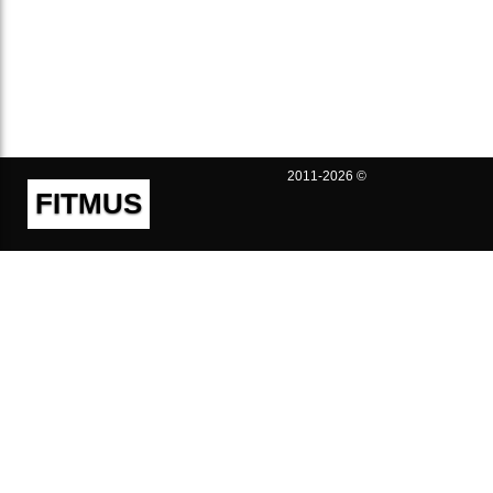
2011-2026 ©
FITMUS
Полезно
Контакты
Пользовательское соглашение
Политика конфиденциальности
Техническая поддержка
Публичная оферта
Предложения и жалобы
support@fitmus.com
Проект
Инструкции