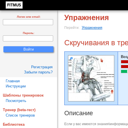
FITMUS
Упражнения
Логин или email:
Упражнения
Перейти:
Пароль:
Скручивания в тр
Воз
Регистрация
Забыли пароль?
Главная
Инструкции
Шаблоны тренировок
Посмотреть
Тренер (beta-тест)
Описание
Список тренеров
Если у вас имеются знания\информаци
Библиотека