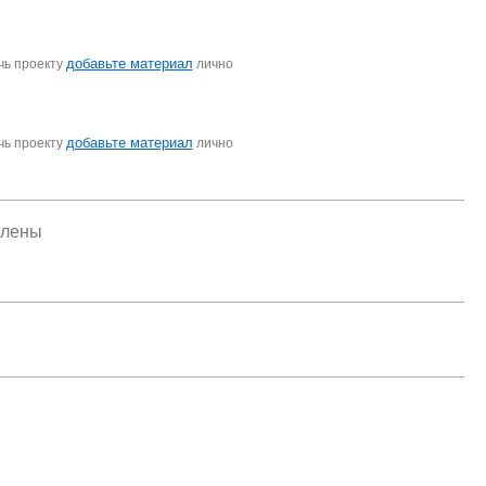
добавьте материал
чь проекту
лично
добавьте материал
чь проекту
лично
елены