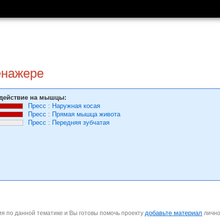
енажере
действие на мышцы:
Пресс
:
Наружная косая
Пресс
:
Прямая мышца живота
Пресс
:
Передняя зубчатая
добавьте материал
я по данной тематике и Вы готовы помочь проекту
личн