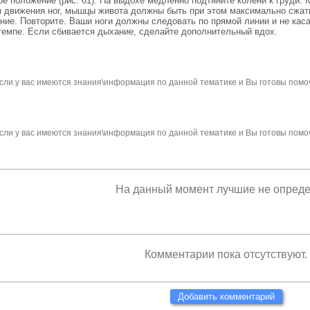
е положение (рис. 61). На выдохе медленно подтяните колени к груди. 
движения ног, мышцы живота должны быть при этом максимально сжаты. 
ние. Повторите. Ваши ноги должны следовать по прямой линии и не кас
темпе. Если сбивается дыхание, сделайте дополнительный вдох.
сли у вас имеются знания\информация по данной тематике и Вы готовы помо
сли у вас имеются знания\информация по данной тематике и Вы готовы помо
На данный момент лучшие не опред
Комментарии пока отсутствуют.
Добавить комментарий