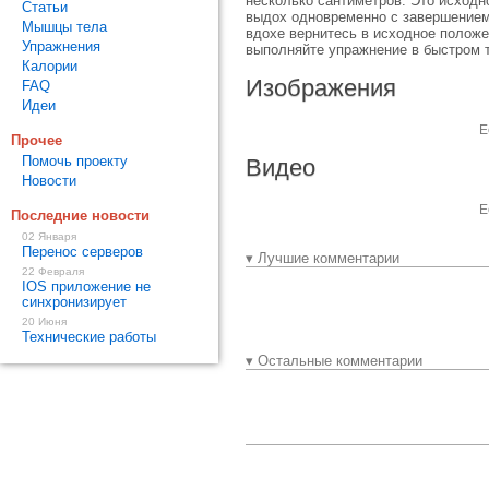
несколько сантиметров. Это исходно
Статьи
выдох одновременно с завершением 
Мышцы тела
вдохе вернитесь в исходное положе
Упражнения
выполняйте упражнение в быстром 
Калории
Изображения
FAQ
Идеи
Е
Прочее
Помочь проекту
Видео
Новости
Е
Последние новости
02 Января
Перенос серверов
▾ Лучшие комментарии
22 Февраля
IOS приложение не
синхронизирует
20 Июня
Технические работы
▾ Остальные комментарии