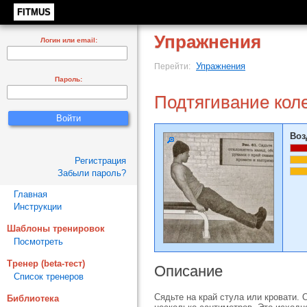
FITMUS
Упражнения
Логин или email:
Упражнения
Перейти:
Пароль:
Подтягивание коле
Воз
Регистрация
Забыли пароль?
Главная
Инструкции
Шаблоны тренировок
Посмотреть
Тренер (beta-тест)
Описание
Список тренеров
Сядьте на край стула или кровати. 
Библиотека