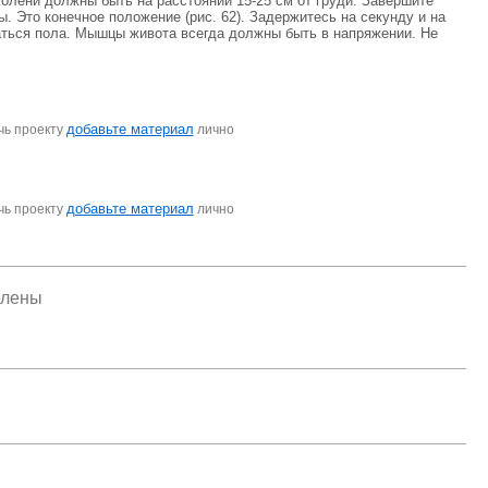
Колени должны быть на расстоянии 15-25 см от груди. Завершите
Это конечное положение (рис. 62). Задержитесь на секунду и на
аться пола. Мышцы живота всегда должны быть в напряжении. Не
добавьте материал
чь проекту
лично
добавьте материал
чь проекту
лично
елены