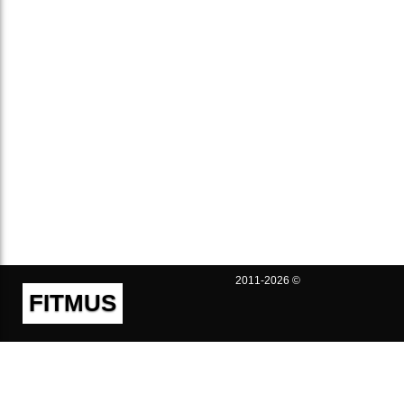
2011-2026 ©
FITMUS
Полезно
Контакты
Пользовательское соглашение
Политика конфиденциальности
Техническая поддержка