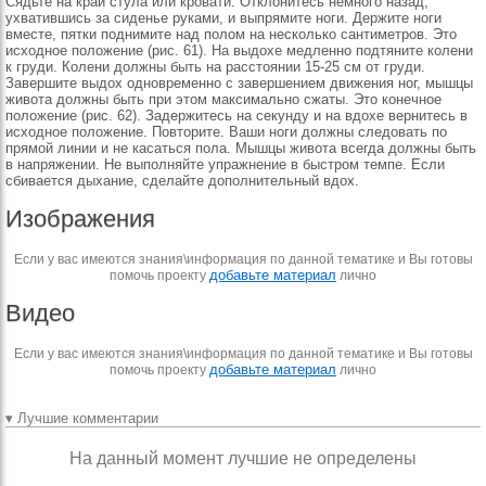
Сядьте на край стула или кровати. Отклонитесь немного назад,
ухватившись за сиденье руками, и выпрямите ноги. Держите ноги
вместе, пятки поднимите над полом на несколько сантиметров. Это
исходное положение (рис. 61). На выдохе медленно подтяните колени
к груди. Колени должны быть на расстоянии 15-25 см от груди.
Завершите выдох одновременно с завершением движения ног, мышцы
живота должны быть при этом максимально сжаты. Это конечное
положение (рис. 62). Задержитесь на секунду и на вдохе вернитесь в
исходное положение. Повторите. Ваши ноги должны следовать по
прямой линии и не касаться пола. Мышцы живота всегда должны быть
в напряжении. Не выполняйте упражнение в быстром темпе. Если
сбивается дыхание, сделайте дополнительный вдох.
Изображения
Если у вас имеются знания\информация по данной тематике и Вы готовы
добавьте материал
помочь проекту
лично
Видео
Если у вас имеются знания\информация по данной тематике и Вы готовы
добавьте материал
помочь проекту
лично
▾ Лучшие комментарии
На данный момент лучшие не определены