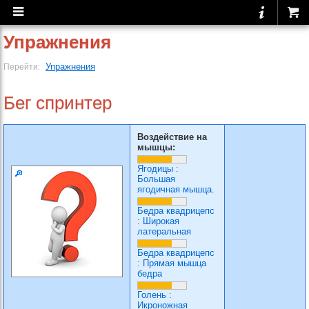
Упражнения
Упражнения
Перейти:
Бег спринтер
Воздействие на
мышцы:
Ягодицы
:
Большая
ягодичная мышца.
Бедра квадрицепс
:
Широкая
латеральная
Бедра квадрицепс
:
Прямая мышца
бедра
Голень
:
Икроножная