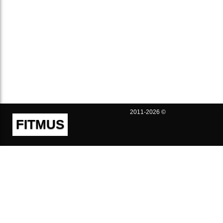
2011-2026 ©
FITMUS
Полезно
Контакты
Пользовательское соглашение
Политика конфиденциальности
Техническая поддержка
Публичная оферта
Предложения и жалобы
support@fitmus.com