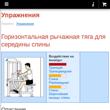
Упражнения
Упражнения
Перейти:
Горизонтальная рычажная тяга для
середины спины
Воздействие на
мышцы:
Трапеция
:
Трапецивидная
Спина
:
Ромбовидная
Спина
:
Широчайшие
мышцы спины
Описание