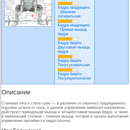
Бедра квадрицепс
:
Широкая
латеральная
Бедра квадрицепс
:
Прямая мышца
бедра
Бедра бицепс
:
Двуглавая мышца
бедра
Бедра бицепс
:
Полусухожильная
Бедра бицепс
:
Полуперепончатая
Описание
Становая тяга в стиле сумо — в различие от обычного традиционного
подъёма штанги от пола, в данном упражнении наиболее напряжённо
действуют приводящая мышца и четырёхглавая мышца бедра, а также
в наименьшей степени – спинная мышца, которая в начале выполнения
упражнения прогибается недостаточно.