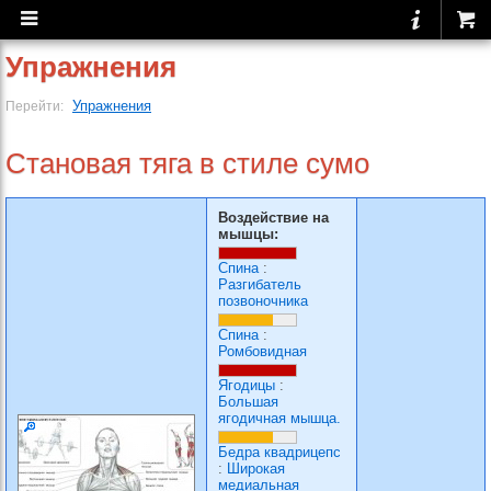
Упражнения
Упражнения
Перейти:
Становая тяга в стиле сумо
Воздействие на
мышцы:
Спина
:
Разгибатель
позвоночника
Спина
:
Ромбовидная
Ягодицы
:
Большая
ягодичная мышца.
Бедра квадрицепс
:
Широкая
медиальная