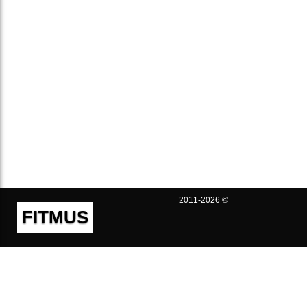
2011-2026 ©
FITMUS
Полезно
Контакты
Пользовательское соглашение
Политика конфиденциальности
Техническая поддержка
Публичная оферта
Предложения и жалобы